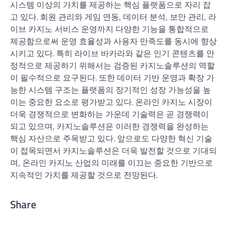
시스템 이상의 가치를 제공하는 핵심 플랫폼으로 자리 잡
고 있다. 회원 관리와 게임 연동, 데이터 분석, 보안 관리, 라
이브 카지노 서비스 운영까지 다양한 기능을 통합적으로
제공함으로써 운영 효율성과 사용자 만족도를 동시에 향상
시키고 있다. 특히 라이브 바카라와 같은 인기 콘텐츠를 안
정적으로 제공하기 위해서는 검증된 카지노솔루션의 역할
이 필수적으로 요구된다. 또한 데이터 기반 운영과 확장 가
능한 시스템 구조는 플랫폼의 장기적인 성장 가능성을 높
이는 중요한 요소로 평가받고 있다. 온라인 카지노 시장이
더욱 경쟁적으로 변화하는 가운데 기술력은 곧 경쟁력이
되고 있으며, 카지노솔루션은 이러한 경쟁력을 완성하는
핵심 자산으로 주목받고 있다. 앞으로도 다양한 혁신 기술
이 접목되면서 카지노솔루션은 더욱 발전할 것으로 기대되
며, 온라인 카지노 산업의 미래를 이끄는 중요한 기반으로
지속적인 가치를 제공할 것으로 전망된다.
Share