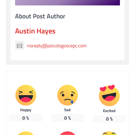
About Post Author
Austin Hayes
noreply@psicologoscepc.com
Happy
Sad
Excited
0
%
0
%
0
%