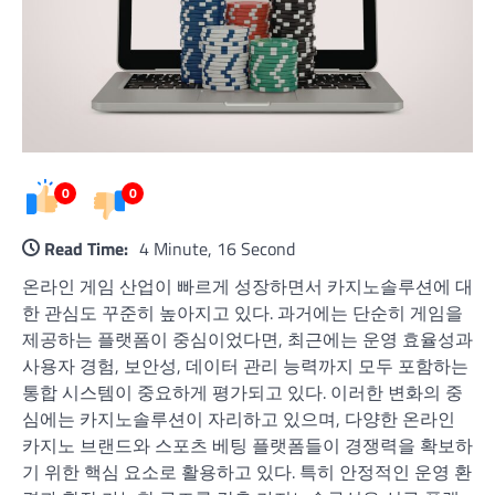
0
0
Read Time:
4 Minute, 16 Second
온라인 게임 산업이 빠르게 성장하면서 카지노솔루션에 대
한 관심도 꾸준히 높아지고 있다. 과거에는 단순히 게임을
제공하는 플랫폼이 중심이었다면, 최근에는 운영 효율성과
사용자 경험, 보안성, 데이터 관리 능력까지 모두 포함하는
통합 시스템이 중요하게 평가되고 있다. 이러한 변화의 중
심에는 카지노솔루션이 자리하고 있으며, 다양한 온라인
카지노 브랜드와 스포츠 베팅 플랫폼들이 경쟁력을 확보하
기 위한 핵심 요소로 활용하고 있다. 특히 안정적인 운영 환