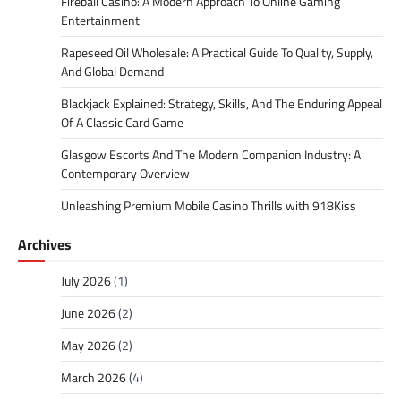
Fireball Casino: A Modern Approach To Online Gaming
Entertainment
Rapeseed Oil Wholesale: A Practical Guide To Quality, Supply,
And Global Demand
Blackjack Explained: Strategy, Skills, And The Enduring Appeal
Of A Classic Card Game
Glasgow Escorts And The Modern Companion Industry: A
Contemporary Overview
Unleashing Premium Mobile Casino Thrills with 918Kiss
Archives
July 2026
(1)
June 2026
(2)
May 2026
(2)
March 2026
(4)