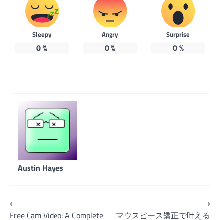
Sleepy
Angry
Surprise
0
%
0
%
0
%
Austin Hayes
Post
⟵
⟶
Free Cam Video: A Complete
マウスピース矯正で叶える
navigation