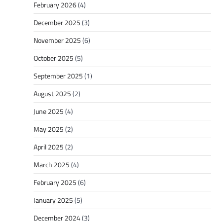
February 2026
(4)
December 2025
(3)
November 2025
(6)
October 2025
(5)
September 2025
(1)
August 2025
(2)
June 2025
(4)
May 2025
(2)
April 2025
(2)
March 2025
(4)
February 2025
(6)
January 2025
(5)
December 2024
(3)