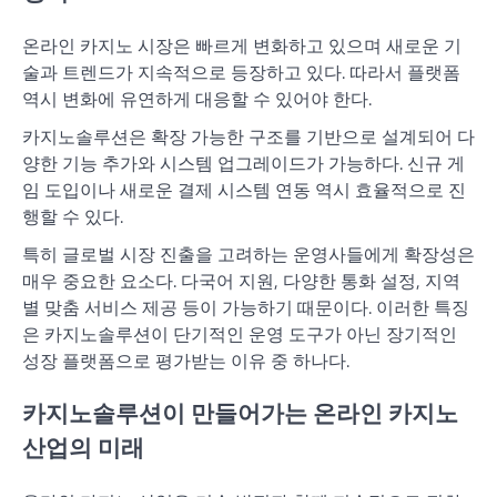
온라인 카지노 시장은 빠르게 변화하고 있으며 새로운 기
술과 트렌드가 지속적으로 등장하고 있다. 따라서 플랫폼
역시 변화에 유연하게 대응할 수 있어야 한다.
카지노솔루션은 확장 가능한 구조를 기반으로 설계되어 다
양한 기능 추가와 시스템 업그레이드가 가능하다. 신규 게
임 도입이나 새로운 결제 시스템 연동 역시 효율적으로 진
행할 수 있다.
특히 글로벌 시장 진출을 고려하는 운영사들에게 확장성은
매우 중요한 요소다. 다국어 지원, 다양한 통화 설정, 지역
별 맞춤 서비스 제공 등이 가능하기 때문이다. 이러한 특징
은 카지노솔루션이 단기적인 운영 도구가 아닌 장기적인
성장 플랫폼으로 평가받는 이유 중 하나다.
카지노솔루션이 만들어가는 온라인 카지노
산업의 미래