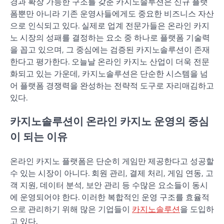
경과 확장 가능한 구조를 갖춘 카지노솔루션은 신규 플랫
폼뿐만 아니라 기존 운영사들에게도 중요한 비즈니스 자산
으로 인식되고 있다. 실제로 업계 전문가들은 온라인 카지
노 시장의 성패를 결정하는 요소 중 하나로 플랫폼 기술력
을 꼽고 있으며, 그 중심에는 검증된 카지노솔루션이 존재
한다고 평가한다. 오늘날 온라인 카지노 산업이 더욱 전문
화되고 있는 가운데, 카지노솔루션은 단순한 시스템을 넘
어 플랫폼 경쟁력을 완성하는 전략적 도구로 자리매김하고
있다.
카지노솔루션이 온라인 카지노 운영의 중심
이 되는 이유
온라인 카지노 플랫폼은 단순히 게임만 제공한다고 성공할
수 있는 시장이 아니다. 회원 관리, 결제 처리, 게임 연동, 고
객 지원, 데이터 분석, 보안 관리 등 수많은 요소들이 동시
에 운영되어야 한다. 이러한 복합적인 운영 구조를 효율적
으로 관리하기 위해 많은 기업들이
카지노솔루션
을 도입하
고 있다.