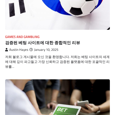
GAMES AND GAMBLING
검증된 베팅 사이트에 대한 종합적인 리뷰
Austin Hayes
January 10, 2025
저희 블로그 게시물에 오신 것을 환영합니다. 저희는 베팅 사이트의 세계
에 대해 깊이 파고들고 가장 신뢰하고 검증된 플랫폼에 대한 포괄적인 리
뷰를…