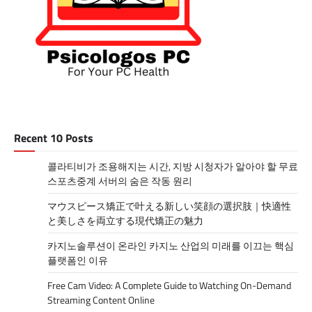
Recent 10 Posts
콜라티비가 조용해지는 시간, 지방 시청자가 알아야 할 무료
스포츠중계 서버의 숨은 작동 원리
マウスピース矯正で叶える新しい笑顔の選択肢｜快適性
と美しさを両立する現代矯正の魅力
카지노솔루션이 온라인 카지노 산업의 미래를 이끄는 핵심
플랫폼인 이유
Free Cam Video: A Complete Guide to Watching On-Demand
Streaming Content Online