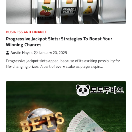
BUSINESS AND FINANCE
Progressive Jackpot Slots: Strategies To Boost Your
Winning Chances
Austin Hayes
January 20, 2025
Progressive jackpot slots appeal because of its exciting possibility for
life-changing prizes. A part of every stake as players spin…