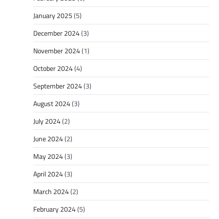
January 2025
(5)
December 2024
(3)
November 2024
(1)
October 2024
(4)
September 2024
(3)
August 2024
(3)
July 2024
(2)
June 2024
(2)
May 2024
(3)
April 2024
(3)
March 2024
(2)
February 2024
(5)