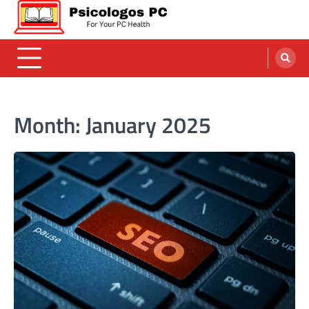
Skip
to
content
Psicologos PC
Caring For Your Computer
Month:
January 2025