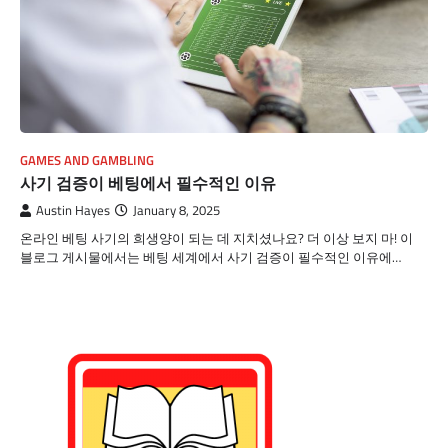
GAMES AND GAMBLING
사기 검증이 베팅에서 필수적인 이유
Austin Hayes
January 8, 2025
온라인 베팅 사기의 희생양이 되는 데 지치셨나요? 더 이상 보지 마! 이
블로그 게시물에서는 베팅 세계에서 사기 검증이 필수적인 이유에…