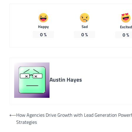
Happy
Sad
Excited
0
%
0
%
0
%
Austin Hayes
Post
⟵
How Agencies Drive Growth with Lead Generation Power
Strategies
navigation