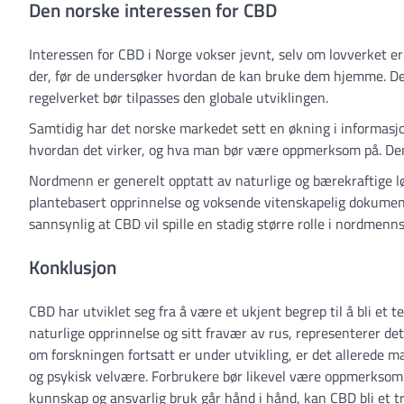
Den norske interessen for CBD
Interessen for CBD i Norge vokser jevnt, selv om lovverket 
der, før de undersøker hvordan de kan bruke dem hjemme. De
regelverket bør tilpasses den globale utviklingen.
Samtidig har det norske markedet sett en økning i informasjo
hvordan det virker, og hva man bør være oppmerksom på. Denn
Nordmenn er generelt opptatt av naturlige og bærekraftige l
plantebasert opprinnelse og voksende vitenskapelig dokumenta
sannsynlig at CBD vil spille en stadig større rolle i nordme
Konklusjon
CBD har utviklet seg fra å være et ukjent begrep til å bli e
naturlige opprinnelse og sitt fravær av rus, representerer det
om forskningen fortsatt er under utvikling, er det allerede 
og psykisk velvære. Forbrukere bør likevel være oppmerksomm
kunnskap og ansvarlig bruk går hånd i hånd, kan CBD bli et t