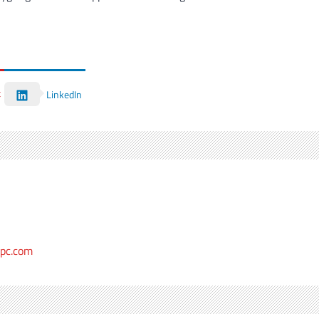
t
LinkedIn
epc.com