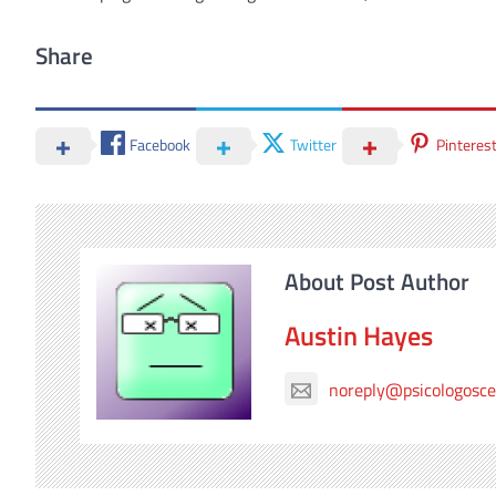
Share
Facebook
Twitter
Pinteres
About Post Author
Austin Hayes
noreply@psicologosc