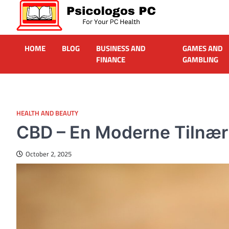
Skip
to
content
Psicologos PC
Caring For Your Computer
HOME
BLOG
BUSINESS AND
GAMES AND
FINANCE
GAMBLING
HEALTH AND BEAUTY
CBD – En Moderne Tilnær
October 2, 2025