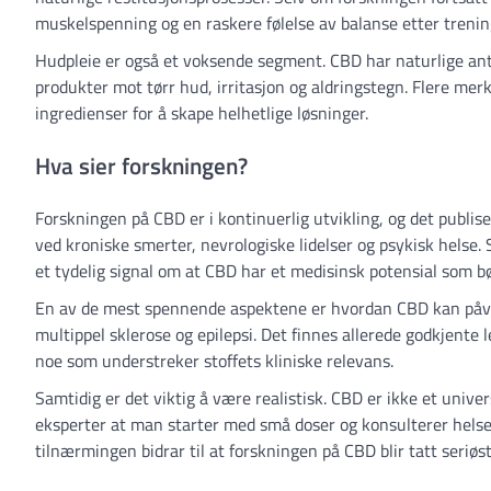
muskelspenning og en raskere følelse av balanse etter trenin
Hudpleie er også et voksende segment. CBD har naturlige an
produkter mot tørr hud, irritasjon og aldringstegn. Flere m
ingredienser for å skape helhetlige løsninger.
Hva sier forskningen?
Forskningen på CBD er i kontinuerlig utvikling, og det publis
ved kroniske smerter, nevrologiske lidelser og psykisk helse
et tydelig signal om at CBD har et medisinsk potensial som bø
En av de mest spennende aspektene er hvordan CBD kan påv
multippel sklerose og epilepsi. Det finnes allerede godkjente 
noe som understreker stoffets kliniske relevans.
Samtidig er det viktig å være realistisk. CBD er ikke et univer
eksperter at man starter med små doser og konsulterer hel
tilnærmingen bidrar til at forskningen på CBD blir tatt seriøst 