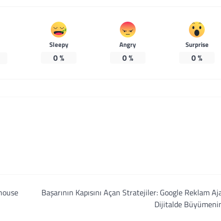
Sleepy
Angry
Surprise
0
%
0
%
0
%
house
Başarının Kapısını Açan Stratejiler: Google Reklam Aja
Dijitalde Büyümeni