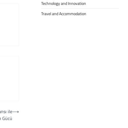
Technology and Innovation
Travel and Accommodation
nsı ile
⟶
n Gücü