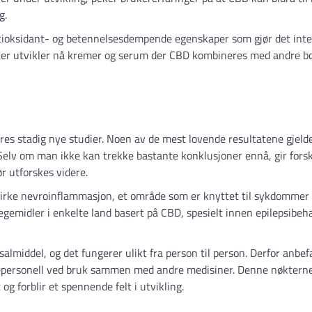
g.
tioksidant- og betennelsesdempende egenskaper som gjør det inte
erker utvikler nå kremer og serum der CBD kombineres med andre b
eres stadig nye studier. Noen av de mest lovende resultatene gjelde
. Selv om man ikke kan trekke bastante konklusjoner ennå, gir for
r utforskes videre.
irke nevroinflammasjon, et område som er knyttet til sykdommer
legemidler i enkelte land basert på CBD, spesielt innen epilepsibeh
salmiddel, og det fungerer ulikt fra person til person. Derfor anbef
sepersonell ved bruk sammen med andre medisiner. Denne nøktern
og forblir et spennende felt i utvikling.