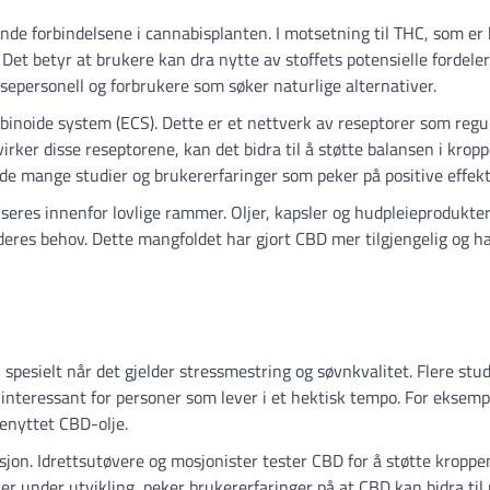
nde forbindelsene i cannabisplanten. I motsetning til THC, som er 
et betyr at brukere kan dra nytte av stoffets potensielle fordele
lsepersonell og forbrukere som søker naturlige alternativer.
noide system (ECS). Dette er et nettverk av reseptorer som regu
ker disse reseptorene, kan det bidra til å støtte balansen i kropp
ede mange studier og brukererfaringer som peker på positive effekt
nseres innenfor lovlige rammer. Oljer, kapsler og hudpleieprodukte
deres behov. Dette mangfoldet har gjort CBD mer tilgjengelig og ha
esielt når det gjelder stressmestring og søvnkvalitet. Flere stud
 interessant for personer som lever i et hektisk tempo. For eksemp
enyttet CBD-olje.
jon. Idrettsutøvere og mosjonister tester CBD for å støtte kroppe
 er under utvikling, peker brukererfaringer på at CBD kan bidra til