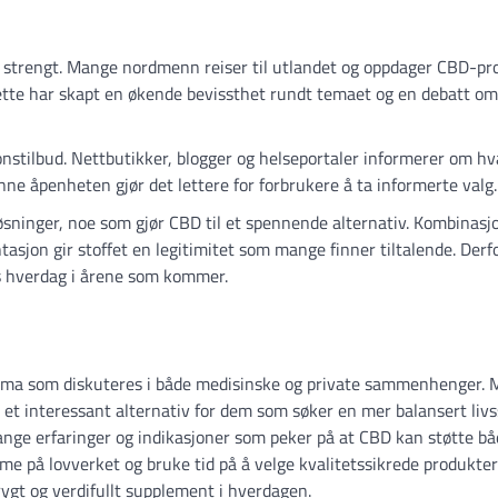
er strengt. Mange nordmenn reiser til utlandet og oppdager CBD-pr
tte har skapt en økende bevissthet rundt temaet og en debatt om
nstilbud. Nettbutikker, blogger og helseportaler informerer om hv
e åpenheten gjør det lettere for forbrukere å ta informerte valg.
øsninger, noe som gjør CBD til et spennende alternativ. Kombinasj
sjon gir stoffet en legitimitet som mange finner tiltalende. Derfo
nns hverdag i årene som kommer.
t tema som diskuteres i både medisinske og private sammenhenger. 
 et interessant alternativ for dem som søker en mer balansert livss
mange erfaringer og indikasjoner som peker på at CBD kan støtte bå
e på lovverket og bruke tid på å velge kvalitetssikrede produkter
rygt og verdifullt supplement i hverdagen.