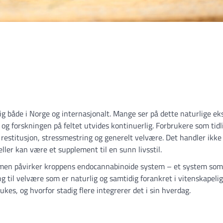
lig både i Norge og internasjonalt. Mange ser på dette naturlige ek
og forskningen på feltet utvides kontinuerlig. Forbrukere som tidl
 restitusjon, stressmestring og generelt velvære. Det handler ikk
ler kan være et supplement til en sunn livsstil.
s, men påvirker kroppens endocannabinoide system – et system som 
g til velvære som er naturlig og samtidig forankret i vitenskapelig
es, og hvorfor stadig flere integrerer det i sin hverdag.