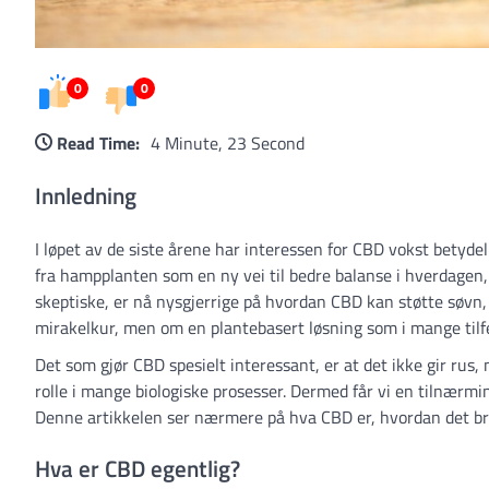
0
0
Read Time:
4 Minute, 23 Second
Innledning
I løpet av de siste årene har interessen for CBD vokst betyde
fra hampplanten som en ny vei til bedre balanse i hverdagen, 
skeptiske, er nå nysgjerrige på hvordan CBD kan støtte søvn,
mirakelkur, men om en plantebasert løsning som i mange tilfel
Det som gjør CBD spesielt interessant, er at det ikke gir ru
rolle i mange biologiske prosesser. Dermed får vi en tilnærmin
Denne artikkelen ser nærmere på hva CBD er, hvordan det bruk
Hva er CBD egentlig?