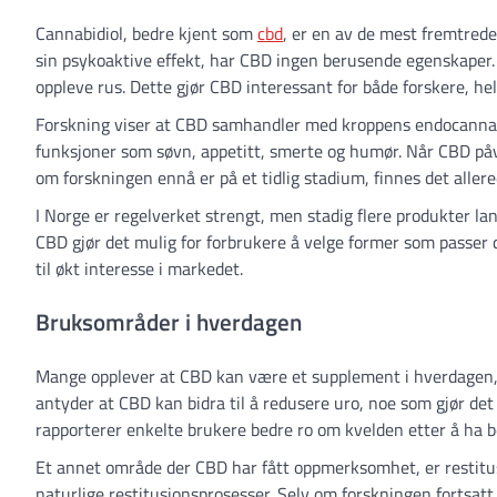
Cannabidiol, bedre kjent som
cbd
, er en av de mest fremtrede
sin psykoaktive effekt, har CBD ingen berusende egenskaper. D
oppleve rus. Dette gjør CBD interessant for både forskere, he
Forskning viser at CBD samhandler med kroppens endocannabi
funksjoner som søvn, appetitt, smerte og humør. Når CBD påvir
om forskningen ennå er på et tidlig stadium, finnes det aller
I Norge er regelverket strengt, men stadig flere produkter la
CBD gjør det mulig for forbrukere å velge former som passer 
til økt interesse i markedet.
Bruksområder i hverdagen
Mange opplever at CBD kan være et supplement i hverdagen, sp
antyder at CBD kan bidra til å redusere uro, noe som gjør det
rapporterer enkelte brukere bedre ro om kvelden etter å ha b
Et annet område der CBD har fått oppmerksomhet, er restitus
naturlige restitusjonsprosesser. Selv om forskningen fortsatt